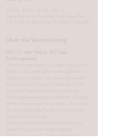
19. Jän. 2024, 18:45 – 20:15
Sankt Peter in der Au-Markt, Graf-Segur-Platz
11, 3352 St. Peter in der Au-Markt, Österreich
Über die Veranstaltung
Diät 2.0 - dein Weg zu 365 Tage 
Ernährungsfreude
„Nach Silvester starte ich wieder richtig durch!”
Bist du es leid, jedes Jahr mit dem gleichen 
Diätvorsatz zu starten, der nie von Dauer ist? 
Schluss mit dem Diätwahn! Entdecke 2024 
eine neue Perspektive auf eine langfristige 
Ernährungsumstellung ohne Diätplan und lerne 
deinen Körper besser zu verstehen. So hast du 
ein ganzes Jahr über Freude am Essen durch 
genussvolle Ernährung.
Verpasse nicht dieses einzigartige Event, um 
deinen Weg zu einer ausgewogenen 
Ernährung zu starten! Sichere dir jetzt dein 