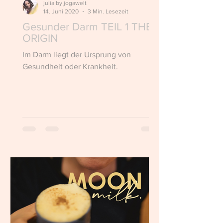
julia by jogawelt
14. Juni 2020
3 Min. Lesezeit
Gesunder Darm TEIL 1 THE
ORIGIN
Im Darm liegt der Ursprung von
Gesundheit oder Krankheit.