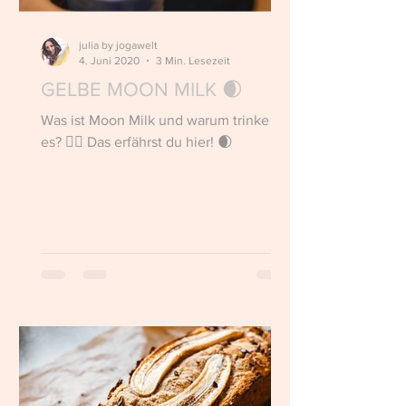
julia by jogawelt
4. Juni 2020
3 Min. Lesezeit
GELBE MOON MILK 🌒
Was ist Moon Milk und warum trinke ich
es? 👇🏼 Das erfährst du hier! 🌒