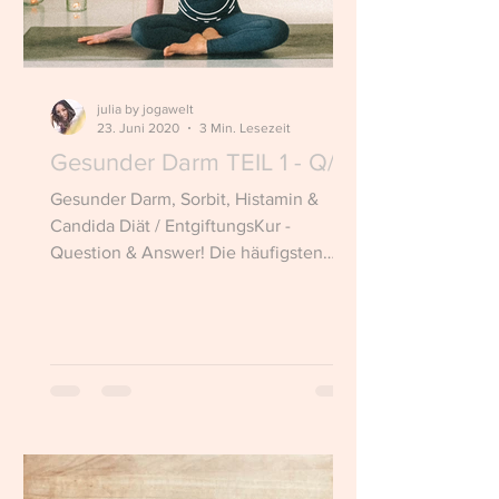
julia by jogawelt
23. Juni 2020
3 Min. Lesezeit
Gesunder Darm TEIL 1 - Q/A
Gesunder Darm, Sorbit, Histamin &
Candida Diät / EntgiftungsKur -
Question & Answer! Die häufigsten
Fragen!