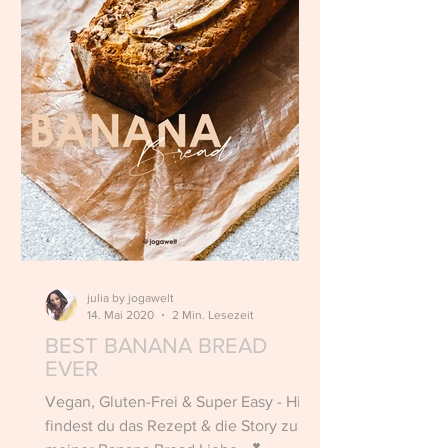
julia by jogawelt
14. Mai 2020
2 Min. Lesezeit
BEST BANANA BREAD
EVER
Vegan, Gluten-Frei & Super Easy - Hier
findest du das Rezept & die Story zu