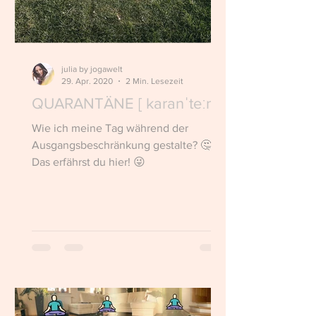
julia by jogawelt
29. Apr. 2020
2 Min. Lesezeit
QUARANTÄNE [ karanˈteːnɛ]
Wie ich meine Tag während der
Ausgangsbeschränkung gestalte? 🤔
Das erfährst du hier! 😜