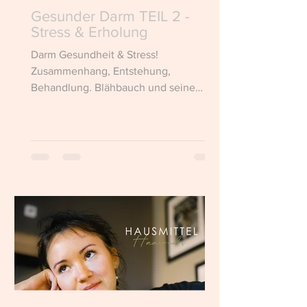
Gesunder Darm TEIL 2 -
Stress & Erholung
Darm Gesundheit & Stress!
Zusammenhang, Entstehung,
Behandlung. Blähbauch und seine
Folgen.