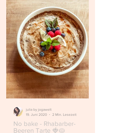
julia by jogawelt
19. Juni 2020
2 Min. Lesezeit
No bake - Rhabarber-
Beeren Tarte 🍓🥧