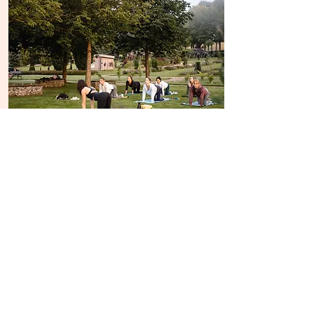
Sunrise Yoga
Der perfekte Start in den Tag.
Yoga am Morgen bringt Kreislauf und
Verdauung in Schwung, dehnt den
Körper, weckt den Geist allmählich auf