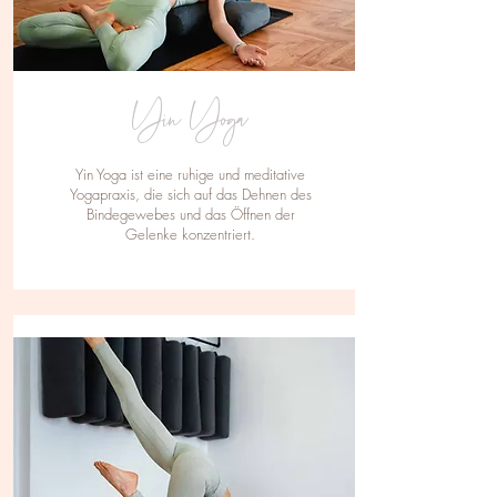
Yin Yoga
Yin Yoga ist eine ruhige und meditative
Yogapraxis, die sich auf das Dehnen des
Bindegewebes und das Öffnen der
Gelenke konzentriert.