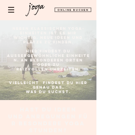
ONLINE BUCHEN
Neben klassischeN Yoga-
Einheiten ist es Mir
wichtig,
neue Ideen und
Plätze zu Finden.
Hier findest DU
aussergewöhnlichE Einheite
n. An besonderen Orten
oder zu
reizvollen Uhrzeiten.
Vielleicht findest du Hier
Genau Das,
was du suchst.
Hast du Ideen
und Anregungen fü
r besondere Yoga
StundeN?