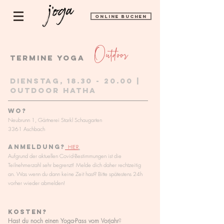
ONLINE BUCHEN
Outdoor
Termine yoga
Dienstag,
18.30 - 20.00
|
Outdoor hatha
WO?
Neubrunn 1, Gärtnerei Starkl Schaugarten
3361 Aschbach
Anmeldung?
HIER
.
Aufgrund der aktuellen Covid-Bestimmungen ist die
Teilnehmerzahl sehr begrenzt! Melde dich daher rechtzeitig
an. Was wenn du dann keine Zeit hast? Bitte spätestens 24h
vorher wieder abmelden!
KOSTEN?
Hast du noch einen Yoga-Pass vom Vorjahr
?