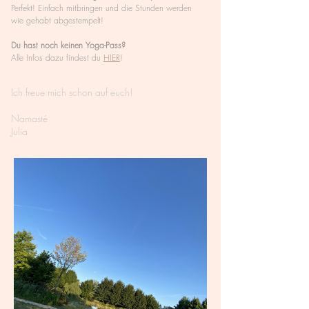
Perfekt! Einfach mitbringen und die Stunden werden
wie gehabt abgestempelt!
Du hast noch keinen Yoga-Pass?
Alle Infos dazu findest du
HIER
!
Ich freue mich schon auf euch!
Namasté
Julia