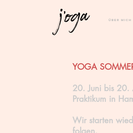
Über MICH
YOGA SOMMER
20. Juni bis 20. 
Praktikum in Ha
Wir starten wie
folgen.