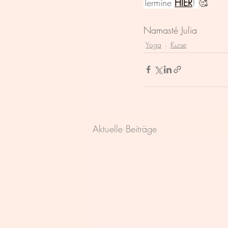
Termine 
HIER
! 
🥰
Namasté Julia
Yoga
Kurse
Aktuelle Beiträge