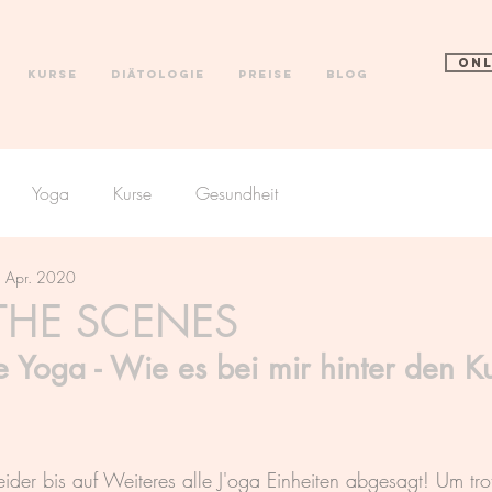
ONL
Kurse
Diätologie
Preise
Blog
Yoga
Kurse
Gesundheit
 Apr. 2020
THE SCENES
e Yoga - Wie es bei mir hinter den Ku
leider bis auf Weiteres alle J'oga Einheiten abgesagt! Um tr