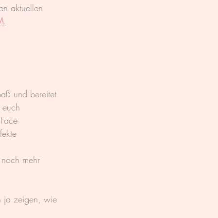
en aktuellen 
M
.
aß und bereitet 
i euch 
 Face 
fekte 
r noch mehr 
 ja zeigen, wie 