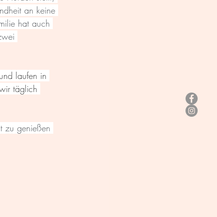
indheit an keine 
milie hat auch 
zwei 
und laufen in 
ir täglich 
ht zu genießen 