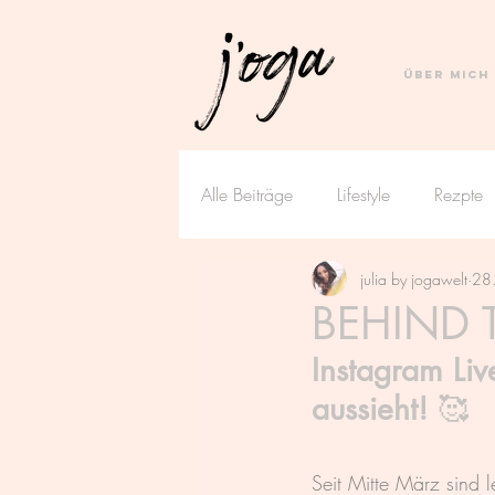
Über MICH
Alle Beiträge
Lifestyle
Rezpte
julia by jogawelt
28.
BEHIND 
Instagram Liv
aussieht! 
🥰
Seit Mitte März sind 