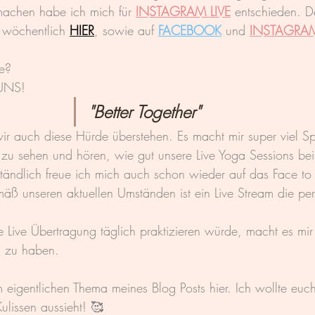
achen habe ich mich für 
INSTAGRAM LIVE
entschieden. D
r wöchentlich 
HIER
, sowie auf 
FACEBOOK
 und 
INSTAGRA
e?
 UNS!
"Better Together"
 auch diese Hürde überstehen. Es macht mir super viel Sp
e zu sehen und hören, wie gut unsere Live Yoga Sessions be
ändlich freue ich mich auch schon wieder auf das Face to
mäß unseren aktuellen Umständen ist ein Live Stream die per
Live Übertragung täglich praktizieren würde, macht es mi
i zu haben.
igentlichen Thema meines Blog Posts hier. Ich wollte euch
ulissen aussieht! 
🥰