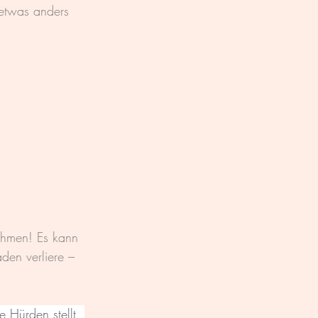
 etwas anders 
ehmen! Es kann 
den verliere – 
 Hürden stellt, 