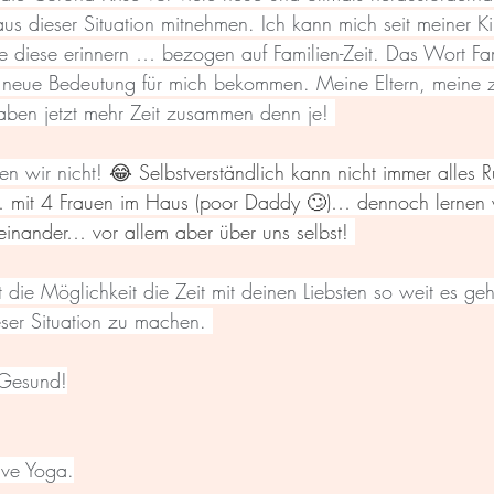
aus dieser Situation mitnehmen. Ich kann mich seit meiner K
ie diese erinnern … bezogen auf Familien-Zeit. Das Wort Fa
al neue Bedeutung für mich bekommen. Meine Eltern, meine 
aben jetzt mehr Zeit zusammen denn je! 
en wir nicht! 
😂 Selbstverständlich kann nicht immer alles R
… mit 4 Frauen im Haus (poor Daddy 🙄)… dennoch lernen w
inander… vor allem aber über uns selbst! 
 die Möglichkeit die Zeit mit deinen Liebsten so weit es ge
ser Situation zu machen. 
 Gesund!
ive Yoga.