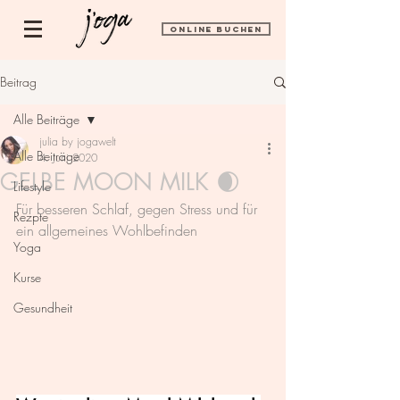
ONLINE BUCHEN
Beitrag
Alle Beiträge
julia by jogawelt
Alle Beiträge
4. Juni 2020
GELBE MOON MILK 🌒
Lifestyle
Für besseren Schlaf, gegen Stress und für 
Rezpte
ein allgemeines Wohlbefinden
Yoga
Kurse
Gesundheit