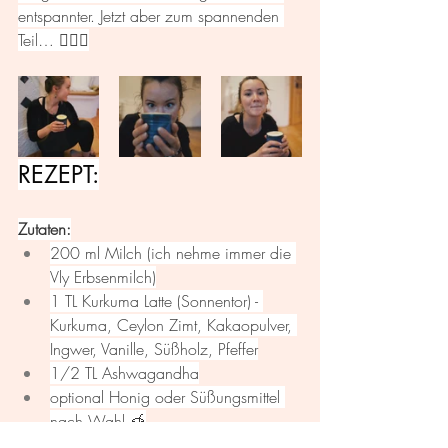
entspannter. Jetzt aber zum spannenden 
Teil… 🧘🏻‍♀️
REZEPT:
Zutaten:
200 ml Milch (ich nehme immer die 
Vly Erbsenmilch)
1 TL Kurkuma Latte (Sonnentor) - 
Kurkuma, Ceylon Zimt, Kakaopulver, 
Ingwer, Vanille, Süßholz, Pfeffer
1/2 TL Ashwagandha
optional Honig oder Süßungsmittel 
nach Wahl 🍯
Zubereitung: