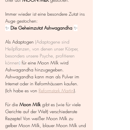
Immer wieder ist eine besondere Zutat ins 
Auge gestochen: 
✨ 
Die Geheimzutat Ashwagandha 
✨
Als Adaptogen 
(Adaptogene sind 
Heilpflanzen, von denen unser Körper, 
besonders unsere Psyche, profitieren 
können
)
 für eine Moon Milk wird 
Ashwagandha hinzugegeben. 
Ashwagandha kann man als Pulver im 
Internet oder in Reformhäusern kaufen. 
(Ich habe es von
Reformstark Martin
).
Für die 
Moon Milk
 gibt es (wie für viele 
Gerichte auf der Welt) verschiedenste 
Rezepte! Von weißer Moon Milk zu 
gelber Moon Milk, blauer Moon Milk und 