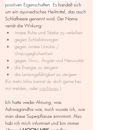
positiven Eigenschaften. Es
 handelt sich 
um ein ayurvedisches Heilmittel, das auch 
Schlafbeere genannt wird. Der Name 
verrät die Wirkung: 
innere Ruhe und Stärke zu verleihen
gegen Schlafstörungen
gegen innere Unruhe / 
Unausgeglichenheit
gegen 
Stress
, Ängste und Nervosität
die Energie zu steigern
die Leistungsfähigkeit zu steigern
(für mehr Infos kannst du dich gerne bei 
mir melden, oder 
nachlesen
.)
Ich hatte weder Ahnung, was 
Ashwagandha war, noch wusste ich, wie 
man diese Superpflanze einnimmt. Also 
hab ich mich informiert und bin immer 
öfter auf 
MOON MILK
 gestoßen.