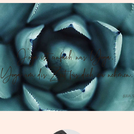
J'oga ist einfach nur Yoga.
Yoga um dir Zeit für dich zu nehmen.
-JULIA