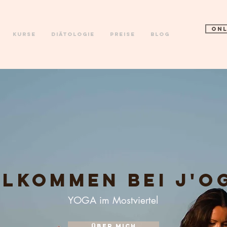
ONL
Kurse
Diätologie
Preise
Blog
llkommen bei
J'o
YOGA im Mostviertel
Über mich