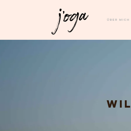
Über MICH
Wi