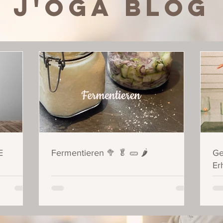
J'oga
BLOG
E
Fermentieren 🥦 🥬 🥒 🌶
Ge
Er