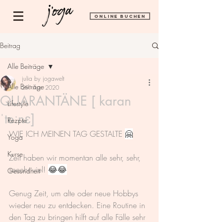
ONLINE BUCHEN
Beitrag
Alle Beiträge
julia by jogawelt
Alle Beiträge
29. Apr. 2020
QUARANTÄNE [ karan
Lifestyle
ˈteːnɛ]
Rezpte
WIE ICH MEINEN TAG GESTALTE 
🤗
Yoga
Kurse
Zeit haben wir momentan alle sehr, sehr, 
seeehr viel! 
😂😂
Gesundheit
Genug Zeit, um alte oder neue Hobbys 
wieder neu zu entdecken. Eine Routine in 
den Tag zu bringen hilft auf alle Fälle sehr 