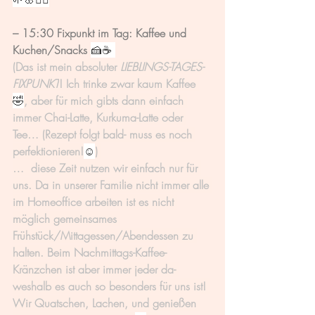
– 15:30 Fixpunkt im Tag: Kaffee und 
Kuchen/Snacks 
🍰☕️ 
(Das ist mein absoluter 
LIEBLINGS-TAGES-
FIXPUNKT
! Ich trinke zwar kaum Kaffee 
🤣
, aber für mich gibts dann einfach 
immer Chai-Latte, Kurkuma-Latte oder 
Tee… (Rezept folgt bald- muss es noch 
perfektionieren!
☺️
) 
…  diese Zeit nutzen wir einfach nur für 
uns. Da in unserer Familie nicht immer alle 
im Homeoffice arbeiten ist es nicht 
möglich gemeinsames 
Frühstück/Mittagessen/Abendessen zu 
halten. Beim Nachmittags-Kaffee-
Kränzchen ist aber immer jeder da- 
weshalb es auch so besonders für uns ist! 
Wir Quatschen, Lachen, und genießen 