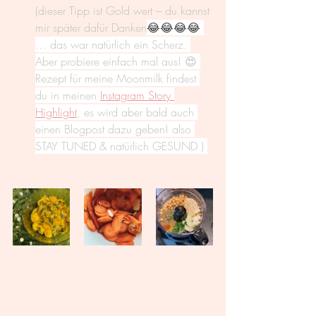
(dieser Tipp ist Gold wert – du kannst 
mir später dafür Danken
😂😂😂😂 
… das war natürlich ein Scherz. 
Aber probiere einfach mal aus! 😍 
Rezept für meine Moonmilk findest 
du in meinen 
Instagram Story 
Highlight
, es wird aber bald auch 
einen Blogpost dazu geben! also 
STAY TUNED & natürlich GESUND ) 